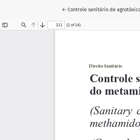
Voltar aos Detalhes do Artigo
←
Controle sanitário de agrotóxic