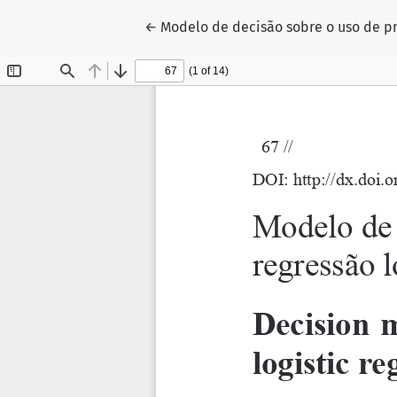
Voltar aos Detalhes do Artigo
←
Modelo de decisão sobre o uso de pr