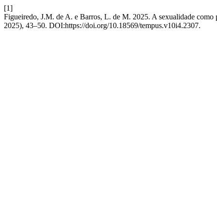
[1]
Figueiredo, J.M. de A. e Barros, L. de M. 2025. A sexualidade como p
2025), 43–50. DOI:https://doi.org/10.18569/tempus.v10i4.2307.