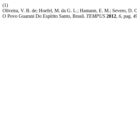
(1)
Oliveira, V. B. de; Hoefel, M. da G. L.; Hamann, E. M.; Severo, D. O
O Povo Guarani Do Espírito Santo, Brasil.
TEMPUS
2012
,
6
, pag. 4