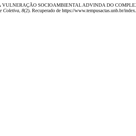
. D. (2023). A VULNERAÇÃO SOCIOAMBIENTAL ADVINDA DO COMP
e Coletiva
,
8
(2). Recuperado de https://www.tempusactas.unb.br/index