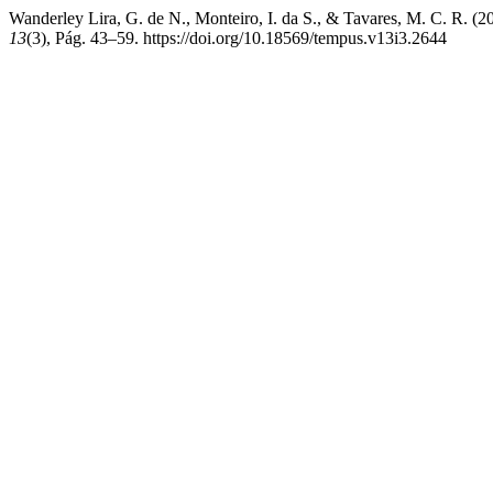
Wanderley Lira, G. de N., Monteiro, I. da S., & Tavares, M. C. R. (
13
(3), Pág. 43–59. https://doi.org/10.18569/tempus.v13i3.2644