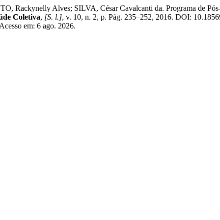
ckynelly Alves; SILVA, César Cavalcanti da. Programa de Pós-gra
úde Coletiva
,
[S. l.]
, v. 10, n. 2, p. Pág. 235–252, 2016. DOI: 10.185
 Acesso em: 6 ago. 2026.