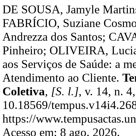
DE SOUSA, Jamyle Martins
FABRÍCIO, Suziane Cosm
Andrezza dos Santos; CAV
Pinheiro; OLIVEIRA, Lucia
aos Serviços de Saúde: a m
Atendimento ao Cliente.
Te
Coletiva
,
[S. l.]
, v. 14, n. 
10.18569/tempus.v14i4.268
https://www.tempusactas.un
Acesso em: 8 ago. 2026.