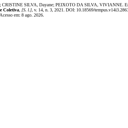
INE SILVA, Dayane; PEIXOTO DA SILVA, VIVIANNE. Ensino da lí
e Coletiva
,
[S. l.]
, v. 14, n. 3, 2021. DOI: 10.18569/tempus.v14i3.286
 Acesso em: 8 ago. 2026.