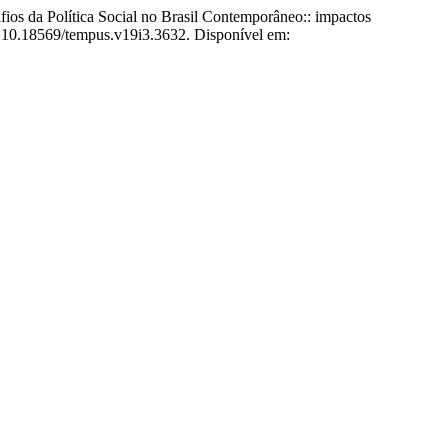
tica Social no Brasil Contemporâneo:: impactos
I: 10.18569/tempus.v19i3.3632. Disponível em: