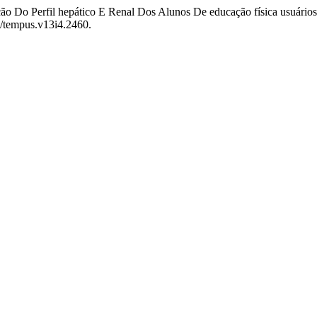
ação Do Perfil hepático E Renal Dos Alunos De educação física usuári
69/tempus.v13i4.2460.