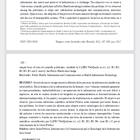
information, the search and retrieval of information is a challenge. The objective was to observe 
what actions scientific publishers in Public Health are taking to address this problem. It was observed 
among  the  publishers  to  adopt  new  information  technologies  and  communication,  electronic  
journals, Open Access, the adoption of the practice of union interests through institutional consortia 
and the use of interoperable systems. With a quantitative approach, based on an observation on a 
1 Mestre em Saúde Coletiva pela Universidade de Brasília (UnB); especialista em Educação e Promoção em Saúde 
pela UnB; graduação em Sistemas de Informação; Perito Forense em Sistemas Comprometidos – Escola Superior de 
Redes. E-mail: jcesar@unb.br
2 Professora adjunta do Departamento de Saúde Coletiva da Universidade de Brasília (UnB). Coordenadora do 
Mestrado Profissionalizante e do Núcleo de Estudos em Saúde Pública da UnB.E-mail: valeriamendonca@unb.br
ISSN 1982-8829                            
Tempus, actas de saúde colet, Brasília, 9(2), 
187-200, jun, 2015
  188 // 
sample basis of sites of scientific publishers, stratified by CAPES WebQualis in A1; A2; B1; B2; 
B3; B4; B5 and C area by the Public Health knowledge.
Keywords:
 Public Health, Information and Communication in Health Information 
Technology.
RESUMEN: 
Se trata de una investigación en la difusión de los procesos de información científica en 
salud pública. Em la dinámica de la informatización de Internet, cuyo volumen contenido generado 
no  tiene  precedentes,  sindudaladifusión  y  recuperación  de  la  información  cada  vez  más  difícil  e  
imprecisa;  en  este  es  cenario  donde  el  investigador  no  puedemantenerse  al  díaconelvolumen  de  
informacióndisponible, la búsqueda y recuperación de lainformación es undesafío. El objetivo era 
observar qué acciones editoriales científicas enSalud Pública están tomando para hacer frente a 
este problema. Se observó entre los editores para adoptar nuevas tecnologías de la información y 
la comunicación, revistas electrónicas, acceso abierto, la adopción de la práctica de los intereses 
del sindicato a través de consórcios institucionales y el uso de los sistemas interoperables. Conun 
enfoque  cuantitativo,  basado  en  una  nota  sobre  una  base  de  muestreo  a  lossitios  de  los  editores  
científicos, estratificados por CAPES WebQualisen A1; A2; B1; B2; B3; B4; Área B5 y C por el 
conocimiento de la Salud Pública.
Palabras clave:
Salud Pública, Información y la Comunicación em la Tecnología de la Información 
de la Salud.
INTRODUÇ
Ã
O