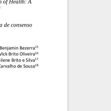
 of Health: A 
y
ca de consenso 
15
 Benjamin Bezerra
16
Vick Brito Oliveira
17
Silene Brito e Silva
18
Carvalho de Sousa