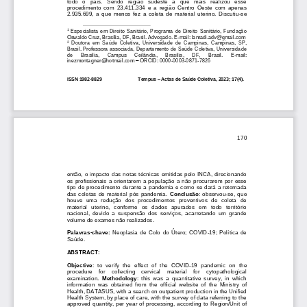
todo   o   país.   Sendo   região   sudeste   a   que   mais   realizou   esse
procedimento  com  23.411.334  e  a  região  Centro  Oeste  com  apenas 
2.935.699,  a  que  menos  fez  a  coleta  de  material  uterino.  Discutiu
-
se 
1
Especialista  em  Direito  Sanitário,  Programa  de  Direito  Sanitário,  Fundação 
Oswaldo Cruz, Brasília, DF, Brasil. Advogado. E
-
mail: lamadi.adv@gmail.com
2
Doutora  em  Saúde  Coletiva,  U
niversidade  de  Campinas,  Campinas,  SP, 
Brasil. Professora associada, Departamento de Saúde Coletiva, Universidade 
de 
Brasília, 
Campus 
Ceilândia, 
Brasília, 
DF, 
Brasil. 
E
-
mail: 
–
inezmontagner@hotmail.com 
ORCID: 0000
-
0003
-
0871
-
7826
ISSN 1982
-
8829
Tempus 
–
Actas de Saúde Coletiva, 2023; 17(4).
170
então,  o  impacto  das notas  técnicas  emitidas  pelo  INCA,  direcionando 
os  profissionais  a  orientarem  a  população  a  não  procur
arem  por  esse 
tipo de procedimento durante a pandemia e como se dará a retomada 
das  coletas  de  material  pós  pandemia. 
Conclusão
:  observou
-
se,  que 
houve  uma  redução  dos  procedimentos  preventivos  de  coleta  de 
material   uterino,   conforme   os   dados   apurados   em   t
odo   território 
nacional,  devido  a  suspensão  dos  serviços,  acarretando  um  grande 
volume de exames não realizados.
Palavras
-
chave:
Neoplasia  de  Colo  do  Útero;  COVID
-
19;  Política  de 
Saúde.
ABSTRACT:
Objective
:  to  verify  the  effect  of  the  COVID
-
19  pandemic 
on  the 
procedure    for    collecting    cervical    material    for    cytopathological 
examination
.  Methodology
:  this  was  a  quantitative  survey,  in  which 
information  was  obtained  from  the  official  website  of  the  Ministry  of 
Health, DATASUS, with a search on outpatient pro
duction in the Unified 
Health System, by place of care, with the survey of data referring to the 
approved  quantity,  per  year  of  processing,  according  to  Region/Unit  of 