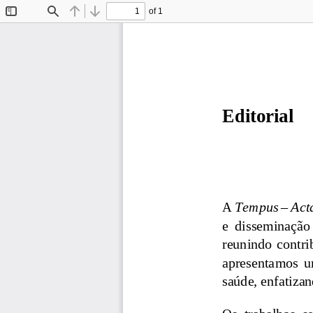
of 1
Toggle
Find
Previous
Next
Sidebar
Editorial 
A 
Tempus 
–
Act
e  disseminação 
reunindo  contri
apresentamos  um
saúde, enfatizan
Os  trabalhos  s