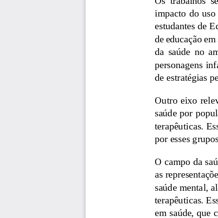
impacto do uso 
estudantes de E
de educação em 
da  saúde  no  a
personagens infa
de estratégias 
Outro eixo relev
saúde por popul
terapêuticas. E
por esses grupos
O campo da saú
as representaçõe
saúde mental, al
terapêuticas. E
em saúde, que c