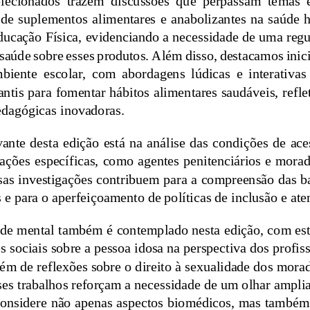
de suplementos ali
mentares  e anabolizantes na saúde h
ducação Física, evidenciando a necessidade de uma regu
saúde sobre esses produtos. Além disso, destacamos inic
mbiente  e
scolar,  com  abordagens  lúdicas  e  interativas
ntis para fomentar hábitos alimentares saudáveis, refle
pedagógicas inovadoras.
ante desta edição está na  análise  das condições 
de ace
ações específicas, como agentes penitenciários e morad
ssas investigações contribuem para a compreensão das ba
 e para o aperfeiçoamento de políti
cas de inclusão e ate
de mental também é contemplado nesta edição, com es
s sociais sobre a pessoa idosa na perspectiva dos profis
ém de reflexões sobre o dir
eito à sexualidade dos morad
sses trabalhos reforçam a necessidade de um olhar ampli
onsidere não apenas aspectos biomédicos, mas também so