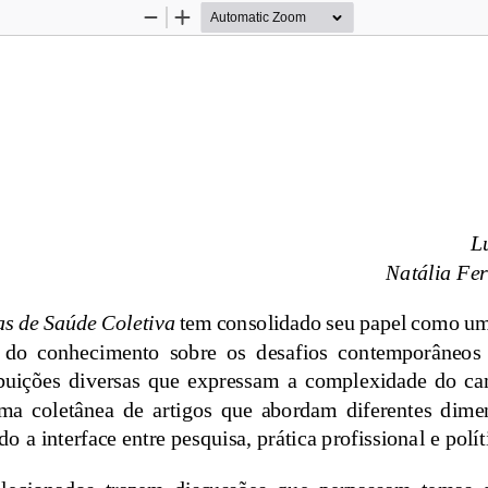
Zoom
Zoom
Out
In
L
Natália Fe
as de Saúde Coletiva
tem consolidado seu papel como um
 do  conhecimento  sobre  os  desafios  contemporâneos  
buições  diversas  que  expressam  a  complexidade  do  ca
a  coletânea  de  arti
gos  que  abordam  diferentes  dimen
do a interface entre pesquisa, prática profissional e polít
elecionados  trazem  discussões  que  perpassam  temas  