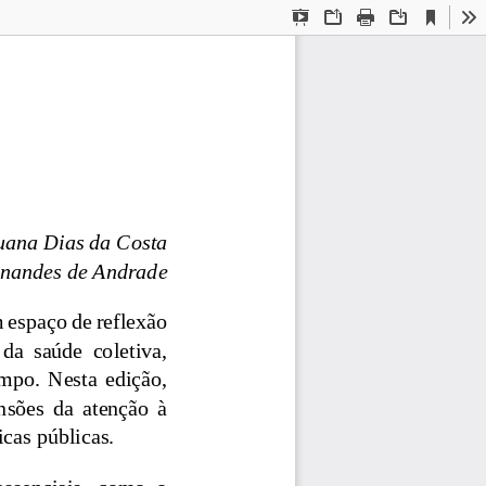
Current
Presentation
Open
Print
Download
To
View
Mode
uana Dias da Costa 
rnandes de Andrade 
 espaço de reflexão 
da  saúde  coletiva, 
mpo.  Nesta  edição, 
sões  da  atenção  à 
icas públicas.
essenciais,  como  o 