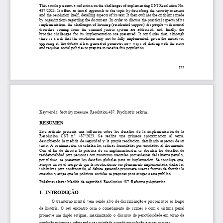
This
article
presents
a
reflection
on
the
challenges
of
implementing
CNJ
Resolution
No.
487/2023.
It
offers
an
initial
approach
to
the
topic
by
describing
the
security
measure
and
the
resolution
itself,
detailing
aspects
of
its
text.
It
then
outlines
the
criticisms
made
by
organizations
regarding
the
document.
In
order
to
discuss
the
practical
aspects
of
its
implementation,
the
challenges
of
housing
(residential
support)
for
people
with
mental
disorders
coming
from
the
criminal
justice
system
are
addressed,
and,
finally
,
the
broader
challenges
for
its
implementation
are
presented.
It
concludes
that,
although
there
is
a
risk
that
the
resolution
may
not
be
fully
implemented,
given
the
initiatives
opposing
it,
the
debate
it
has
generated
promotes
new
ways
of
dealing
with
the
issue
and
requires
social
policies
to
prepare
to
receive
this
population.
122
Keywords:
Security
measure.
Resolution
487.
Psychiatric
reform.
RESUMEN
Este
artículo
presenta
una
reflexión
sobre
los
desafíos
de
la
implementación
de
la
Resolución
CNJ
n.º
487/2023.
Se
realiza
una
primera
aproximación
al
tema,
describiendo
la
medida
de
seguridad
y
la
propia
resolución,
detallando
aspectos
de
su
texto.
A
continuación,
se
señalan
las
críticas
formuladas
por
entidades
al
documento.
Con
el
fin
de
discutir
la
práctica
de
su
implementación,
se
abordan
los
desafíos
de
residencialidad
para
personas
con
trastornos
mentales
provenientes
del
sistema
penal
y,
por
último,
se
presentan
los
desafíos
globales
para
su
implantación.
Se
concluye
que,
aunque
existe
el
riesgo
de
que
la
resolución
no
sea
plenamente
implementada,
dadas
las
iniciativas
para
confrontarla,
el
debate
generado
promueve
nuevas
formas
de
abordar
la
cuestión
y
exige
que
las
políticas
sociales
se
preparen
para
acoger
a
este
público.
Palabras
clave:
Medida
de
seguridad.
Resolución
487.
Reforma
psiquiátrica.
1.
INTRODUÇÃO
O
transtorno
mental
vem
sendo
alvo
de
discriminação
e
preconceitos
ao
longo
da
história.
O
seu
encontro
com
o
cometimento
de
crimes
e
com
o
sistema
penal
promove
um
duplo
estigma,
maximizando
o
discurso
de
periculosidade
em
torno
da
condição
psíquica
e
reforçando
na
sociedade
o
medo
em
relação
a
essas
pessoas.