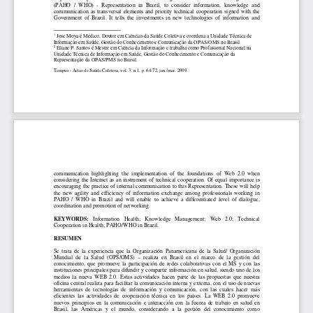
(PAHO  /  WHO)  -  Representation  in  Brazil,  to  conside
r  information,  knowledge  and 
communication  as  transversal  elements  and  priority 
technical  cooperation  signed  with  the 
Government  of  Brazil.  It  tells  the  investments  in  n
ew  technologies  of  information  and 
1
Jose Moya é Médico, Doutor em Ciências da Saúde Col
etiva e coordena a Unidade Técnica de 
Informação em Saúde, Gestão do Conhecimento e Comun
icação da OPAS/OMS no Brasil.
2
Eliane P. Santos é Mestre em Ciência da Informação 
e trabalha como Profissional Nacional na 
Unidade Técnica de Informação em Saúde, Gestão do C
onhecimento e Comunicação da 
Representação da OPAS/PMS no Brasil.
Tempus - Actas de Saúde Coletiva, vol. 3, n.1, p. 6
4-72, jan./mar. 2009. 
communication  highlighting  the  implementation  of  th
e  foundations  of  Web  2.0  when 
considering  the  Internet  as  an  instrument  of  techni
cal  cooperation.  Of  equal  importance  is 
encouraging the practice of internal communication 
to this Representation. These will help 
the  new  agility  and  efficiency  of  information  excha
nge  among  professionals  working  in 
PAHO  /  WHO  in  Brazil  and  will  enable  to  achieve  a  d
ifferentiated  level  of  dialogue, 
coordination and promotion of networking. 
KEYWORDS:
   Information   Health;   Knowledge   Management;   Web   2.0;
   Technical 
Cooperation in Health; PAHO/WHO in Brazil. 
RESUMEN  
Se  trata  de  la  experiencia  que  la  Organización  Pana
mericana  de  la  Salud/  Organización 
Mundial  de  la  Salud  (OPS/OMS)  –  realiza  en  Brasil  e
n  el  marco  de  la  gestión  del 
conocimiento,  que  promueve  la  participación  de  rede
s  colaborativas  con  el  MS  y  con  las 
instituciones principales para difundir y compartir
 información en salud, siendo uno de los 
medios  la  nueva  WEB  2.0.  Estas  actividades  hacen  pa
rte  de  las  propuestas  que  nuestra 
oficina central realiza para facilitar la comunicac
ión interna y externa, con el uso de nuevas 
herramientas  de  tecnologías  de  información  y  comuni
cación,  con  las  cuales  hacer  más 
eficientes  las  actividades  de  cooperación  técnica  e
n  los  países.  La  WEB  2.0  promueve 
nuevos  principios  en  la  comunicación  e  interacción 
con  la  fuerza  de  trabajo  en  salud  en 
Brasil,  las  Américas  y  el  mundo,  considerando  a  la 
gestión  del  conocimiento  como 