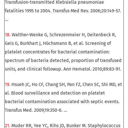
Transfusion-transmitted Klebsiella pneumoniae
fatalities 1995 to 2004. Transfus Med Rev. 2006;20:149-57.
...
18.
Walther-Wenke G, Schrezenmeier H, Deitenbeck R,
Geis G, Burkhart J, Höchsmann B, et al. Screening of
platelet concentrates for bacterial contamination:
spectrum of bacteria detected, proportion of transfused
units, and clinical followup. Ann Hematol. 2010;89:83-91.
19.
Hsueh JC, Ho CF, Chang SH, Pan FZ, Chen SC, Shi MD, et
al. Blood surveillance and detection on platelet
bacterial contamination associated with septic events.
Transfus Med. 2009;19:350-6. …
21.
Muder RR, Yee YC, Rihs JD, Bunker M. Staphylococcus