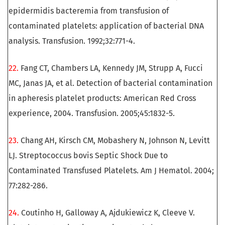
epidermidis bacteremia from transfusion of
contaminated platelets: application of bacterial DNA
analysis. Transfusion. 1992;32:771-4.
22.
Fang CT, Chambers LA, Kennedy JM, Strupp A, Fucci
MC, Janas JA, et al. Detection of bacterial contamination
in apheresis platelet products: American Red Cross
experience, 2004. Transfusion. 2005;45:1832-5.
23.
Chang AH, Kirsch CM, Mobashery N, Johnson N, Levitt
LJ. Streptococcus bovis Septic Shock Due to
Contaminated Transfused Platelets. Am J Hematol. 2004;
77:282-286.
24.
Coutinho H, Galloway A, Ajdukiewicz K, Cleeve V.