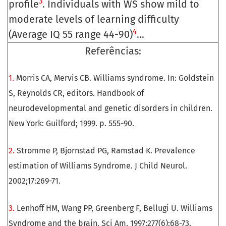
3
profile
. Individuals with WS show mild to
moderate levels of learning difficulty
4
(Average IQ 55 range 44-90)
...
Referências:
1.
Morris CA, Mervis CB. Williams syndrome. In: Goldstein
S, Reynolds CR, editors. Handbook of
neurodevelopmental and genetic disorders in children.
New York: Guilford; 1999. p. 555-90.
2.
Stromme P, Bjornstad PG, Ramstad K. Prevalence
estimation of Williams Syndrome. J Child Neurol.
2002;17:269-71.
3.
Lenhoff HM, Wang PP, Greenberg F, Bellugi U. Williams
Syndrome and the brain. Sci Am. 1997;277(6):68-73.