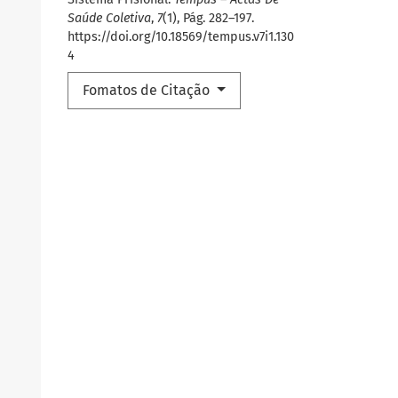
Saúde Coletiva
,
7
(1), Pág. 282–197.
https://doi.org/10.18569/tempus.v7i1.130
4
Fomatos de Citação