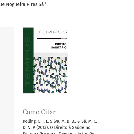
+
ue Nogueira Pires Sá
Como Citar
Kolling, G. J. J., Silva, M. B. B., & Sá, M. C.
D. N. P. (2013). O Direito à Saúde no
Sistema Prisional.
Tempus – Actas De