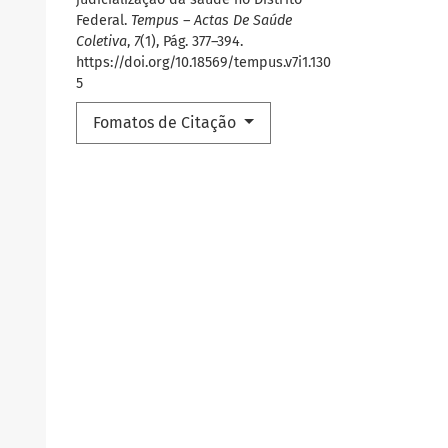
Federal.
Tempus – Actas De Saúde
Coletiva
,
7
(1), Pág. 377–394.
https://doi.org/10.18569/tempus.v7i1.130
5
Fomatos de Citação