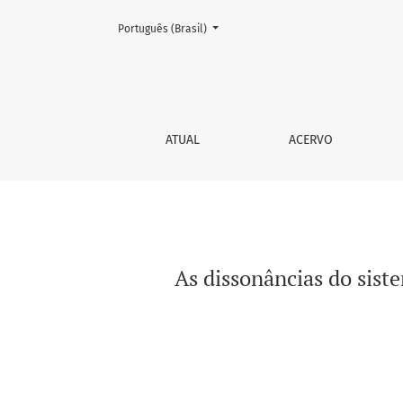
Mudar o idioma. O atual é:
Português (Brasil)
As dissonâncias do sistema privado de saúde 
ATUAL
ACERVO
As dissonâncias do siste