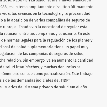
ear 2010. RESUMEN La salud, el bien mayor enunciado
e 1988, es un tema ampliamente discutido últimamente.
 vida, los avances en la tecnología y la precariedad
ado a la aparición de varias compañías de seguros de
e rubro, el Estado vio la necesidad de regular esta
 la relación entre las compañías y el usuario. En este
 de normas legales para la regulación de los planes y
acional de Salud Suplementaria tiene un papel muy
regulación de las compañías de seguros de salud,
icha relación. Sin embargo, va en aumento la cantidad
 de salud insatisfechos, y muchas denuncias se
fenómeno se conoce como judicialización. Este trabajo
lisis de las demandas judiciales del TJDFT
os usuarios del sistema privado de salud em el año