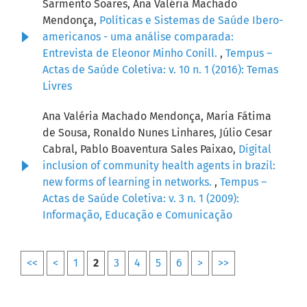
Sarmento Soares, Ana Valéria Machado
Mendonça,
Políticas e Sistemas de Saúde Ibero-
americanos - uma análise comparada:
Entrevista de Eleonor Minho Conill.
,
Tempus –
Actas de Saúde Coletiva: v. 10 n. 1 (2016): Temas
Livres
Ana Valéria Machado Mendonça, Maria Fátima
de Sousa, Ronaldo Nunes Linhares, Júlio Cesar
Cabral, Pablo Boaventura Sales Paixao,
Digital
inclusion of community health agents in brazil:
new forms of learning in networks.
,
Tempus –
Actas de Saúde Coletiva: v. 3 n. 1 (2009):
Informação, Educação e Comunicação
<<
<
1
2
3
4
5
6
>
>>