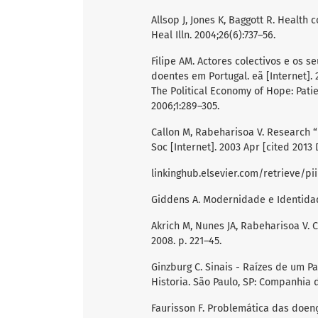
Allsop J, Jones K, Baggott R. Healt
Heal Illn. 2004;26(6):737–56.
Filipe AM. Actores colectivos e os 
doentes em Portugal. eã [Internet]. 
The Political Economy of Hope: Patie
2006;1:289–305.
Callon M, Rabeharisoa V. Research “i
Soc [Internet]. 2003 Apr [cited 2013 
linkinghub.elsevier.com/retrieve/p
Giddens A. Modernidade e Identidade
Akrich M, Nunes JA, Rabeharisoa V. 
2008. p. 221–45.
Ginzburg C. Sinais - Raízes de um Pa
Historia. São Paulo, SP: Companhia d
Faurisson F. Problemática das doença