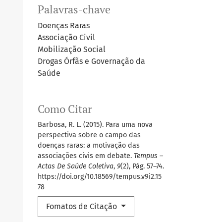
Palavras-chave
Doenças Raras
Associação Civil
Mobilização Social
Drogas Órfãs e Governação da
Saúde
Como Citar
Barbosa, R. L. (2015). Para uma nova
perspectiva sobre o campo das
doenças raras: a motivação das
associações civis em debate.
Tempus –
Actas De Saúde Coletiva
,
9
(2), Pág. 57–74.
https://doi.org/10.18569/tempus.v9i2.15
78
Fomatos de Citação