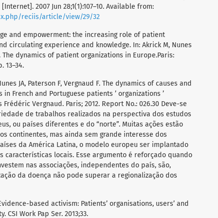
[Internet]. 2007 Jun 28;1(1):107–10. Available from:
dex.php/reciis/article/view/29/32
ge and empowerment: the increasing role of patient
and circulating experience and knowledge. In: Akrick M, Nunes
s. The dynamics of patient organizations in Europe.Paris:
. 13–34.
 Nunes JA, Paterson F, Vergnaud F. The dynamics of causes and
s in French and Portuguese patients ’ organizations ’
Frédéric Vergnaud. Paris; 2012. Report No.: 026.30 Deve-se
iedade de trabalhos realizados na perspectiva dos estudos
us, ou países diferentes e do “norte”. Muitas ações estão
s continentes, mas ainda sem grande interesse dos
países da América Latina, o modelo europeu ser implantado
s características locais. Esse argumento é reforçado quando
nvestem nas associações, independentes do país, são,
zação da doença não pode superar a regionalização dos
Evidence-based activism: Patients’ organisations, users’ and
y. CSI Work Pap Ser. 2013;33.