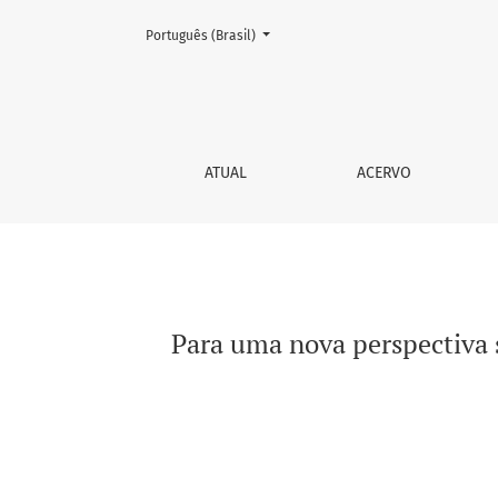
Mudar o idioma. O atual é:
Português (Brasil)
Para uma nova perspectiva sobre o campo das
ATUAL
ACERVO
Para uma nova perspectiva 