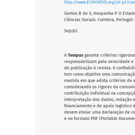
http://www.EURORDIS.org/pt-pt/co
Santos B de S, Hespanha P. O Estado,
Ciências Sociais. Coimbra, Portuga
Sep;62.
A
Tempus
garante critérios rigoroso
responsabilizam pela veracidade e 
de publicação à revista. A confiab
tem como objetivo uma comunicação
medida em que adota critérios de ex
considerando os rigores da comunic
contribuição individual na concepçã
interpretação dos dados, redação e 
financiamento e de apoio logístico 
devem enviar uma declaração de ce
e no formato PDF (Portable Documen