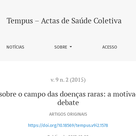
 doenças raras: a motivação das associações civis em debat
Tempus – Actas de Saúde Coletiva
NOTÍCIAS
SOBRE
ACESSO
v. 9 n. 2 (2015)
sobre o campo das doenças raras: a motivaç
debate
ARTIGOS ORIGINAIS
https://doi.org/10.18569/tempus.v9i2.1578