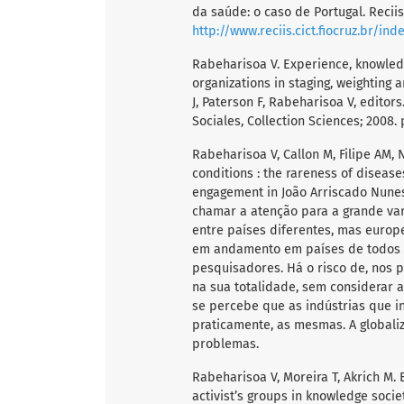
da saúde: o caso de Portugal. Reciis 
http://www.reciis.cict.fiocruz.br/in
Rabeharisoa V. Experience, knowled
organizations in staging, weighting 
J, Paterson F, Rabeharisoa V, editor
Sociales, Collection Sciences; 2008. p
Rabeharisoa V, Callon M, Filipe AM,
conditions : the rareness of disease
engagement in João Arriscado Nunes 
chamar a atenção para a grande var
entre países diferentes, mas europe
em andamento em países de todos o
pesquisadores. Há o risco de, nos 
na sua totalidade, sem considerar a
se percebe que as indústrias que i
praticamente, as mesmas. A globali
problemas.
Rabeharisoa V, Moreira T, Akrich M. 
activist’s groups in knowledge societ