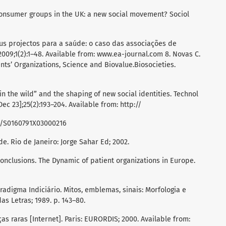
h consumer groups in the UK: a new social movement? Sociol
seus projectos para a saúde: o caso das associações de
2009;1(2):1–48. Available from: www.ea-journal.com 8. Novas C.
nts’ Organizations, Science and Biovalue.Biosocieties.
n the wild” and the shaping of new social identities. Technol
Dec 23];25(2):193–204. Available from: http://
ii/S0160791X03000216
. Rio de Janeiro: Jorge Sahar Ed; 2002.
Conclusions. The Dynamic of patient organizations in Europe.
radigma Indiciário. Mitos, emblemas, sinais: Morfologia e
as Letras; 1989. p. 143–80.
s raras [Internet]. Paris: EURORDIS; 2000. Available from: