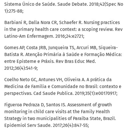
Sistema Único de Saúde. Saude Debate. 2018;42(Spec No
1):275-88;
Barbiani R, Dalla Nora CR, Schaefer R. Nursing practices
in the primary health care context: a scoping review. Rev
Latino-Am Enfermagem. 2016;24:e2721;
Gomes AP, Costa JRB, Junqueira TS, Arcuri MB, Siqueira-
Batista R. Atenção Primária à Saúde e Formação Médica:
entre Episteme e Práxis. Rev Bras Educ Med.
2012;36(4):541-9;
Coelho Neto GC, Antunes VH, Oliveira A. A prática da
Medicina de Família e Comunidade no Brasil: contexto e
perspectivas. Cad Saude Publica. 2019;35(1):e00170917;
Figueroa Pedraza D, Santos IS. Assessment of growth
monitoring in child care visits at the Family Health
Strategy in two municipalities of Paraíba State, Brazil.
Epidemiol Serv Saude. 2017;26(4):847-55;