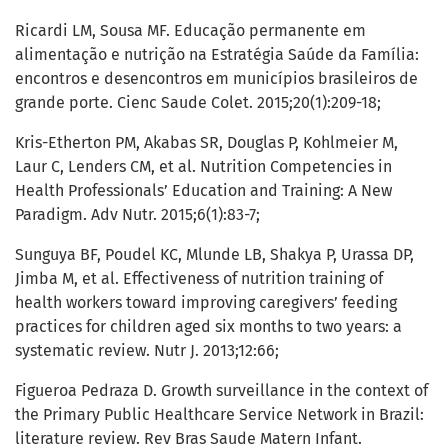
Ricardi LM, Sousa MF. Educação permanente em
alimentação e nutrição na Estratégia Saúde da Família:
encontros e desencontros em municípios brasileiros de
grande porte. Cienc Saude Colet. 2015;20(1):209-18;
Kris-Etherton PM, Akabas SR, Douglas P, Kohlmeier M,
Laur C, Lenders CM, et al. Nutrition Competencies in
Health Professionals’ Education and Training: A New
Paradigm. Adv Nutr. 2015;6(1):83-7;
Sunguya BF, Poudel KC, Mlunde LB, Shakya P, Urassa DP,
Jimba M, et al. Effectiveness of nutrition training of
health workers toward improving caregivers’ feeding
practices for children aged six months to two years: a
systematic review. Nutr J. 2013;12:66;
Figueroa Pedraza D. Growth surveillance in the context of
the Primary Public Healthcare Service Network in Brazil:
literature review. Rev Bras Saude Matern Infant.