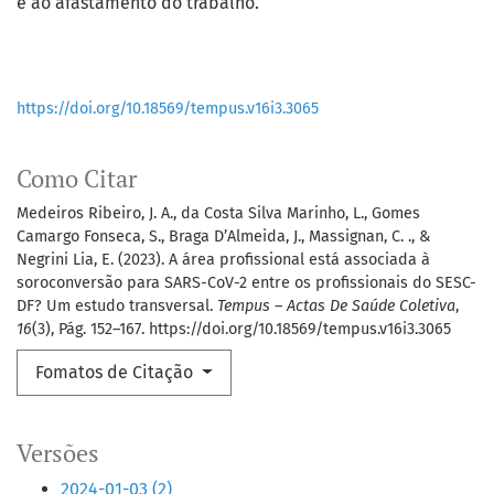
e ao afastamento do trabalho.
https://doi.org/10.18569/tempus.v16i3.3065
Como Citar
Medeiros Ribeiro, J. A., da Costa Silva Marinho, L., Gomes
Camargo Fonseca, S., Braga D’Almeida, J., Massignan, C. ., &
Negrini Lia, E. (2023). A área profissional está associada à
soroconversão para SARS-CoV-2 entre os profissionais do SESC-
DF? Um estudo transversal.
Tempus – Actas De Saúde Coletiva
,
16
(3), Pág. 152–167. https://doi.org/10.18569/tempus.v16i3.3065
Fomatos de Citação
Versões
2024-01-03 (2)