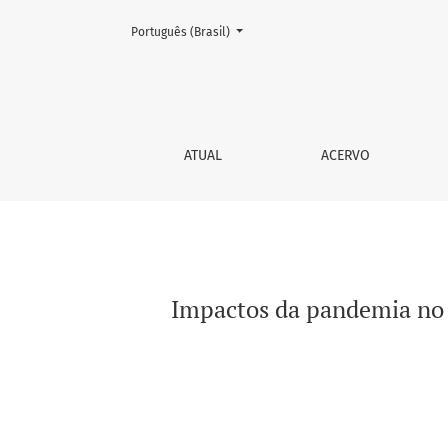
Mudar o idioma. O atual é:
Português (Brasil)
Impactos da pandemia no trabalho de psicól
ATUAL
ACERVO
Impactos da pandemia no t