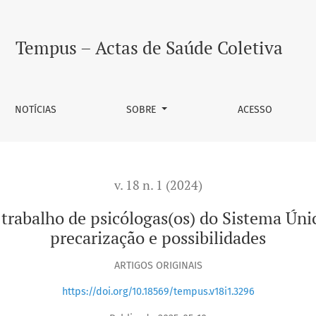
ogas(os) do Sistema Único de Saúde
Tempus – Actas de Saúde Coletiva
NOTÍCIAS
SOBRE
ACESSO
v. 18 n. 1 (2024)
rabalho de psicólogas(os) do Sistema Úni
precarização e possibilidades
ARTIGOS ORIGINAIS
https://doi.org/10.18569/tempus.v18i1.3296