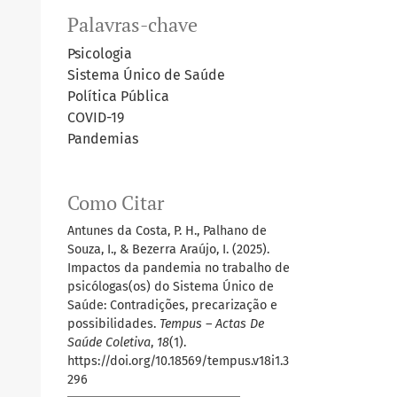
Palavras-chave
Psicologia
Sistema Único de Saúde
Política Pública
COVID-19
Pandemias
Como Citar
Antunes da Costa, P. H., Palhano de
Souza, I., & Bezerra Araújo, I. (2025).
Impactos da pandemia no trabalho de
psicólogas(os) do Sistema Único de
Saúde: Contradições, precarização e
possibilidades.
Tempus – Actas De
Saúde Coletiva
,
18
(1).
https://doi.org/10.18569/tempus.v18i1.3
296