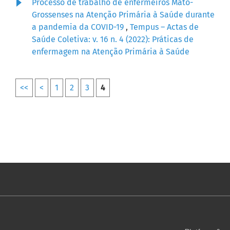
Processo de trabalho de enfermeiros Mato-
Grossenses na Atenção Primária à Saúde durante
a pandemia da COVID-19
,
Tempus – Actas de
Saúde Coletiva: v. 16 n. 4 (2022): Práticas de
enfermagem na Atenção Primária à Saúde
<<
<
1
2
3
4