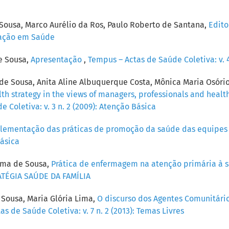
Sousa, Marco Aurélio da Ros, Paulo Roberto de Santana,
Edito
cação em Saúde
e Sousa,
Apresentação
,
Tempus – Actas de Saúde Coletiva: v. 4
de Sousa, Anita Aline Albuquerque Costa, Mônica Maria Osóri
lth strategy in the views of managers, professionals and health
 Coletiva: v. 3 n. 2 (2009): Atenção Básica
plementação das práticas de promoção da saúde das equipes
Básica
tima de Sousa,
Prática de enfermagem na atenção primária à 
TRATÉGIA SAÚDE DA FAMÍLIA
 Sousa, Maria Glória Lima,
O discurso dos Agentes Comunitári
s de Saúde Coletiva: v. 7 n. 2 (2013): Temas Livres