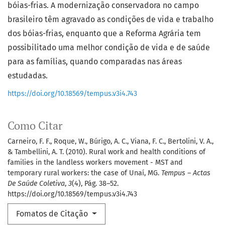
bóias-frias. A modernização conservadora no campo
brasileiro têm agravado as condições de vida e trabalho
dos bóias-frias, enquanto que a Reforma Agrária tem
possibilitado uma melhor condição de vida e de saúde
para as famílias, quando comparadas nas áreas
estudadas.
https://doi.org/10.18569/tempus.v3i4.743
Como Citar
Carneiro, F. F., Roque, W., Búrigo, A. C., Viana, F. C., Bertolini, V. A.,
& Tambellini, A. T. (2010). Rural work and health conditions of
families in the landless workers movement - MST and
temporary rural workers: the case of Unaí, MG.
Tempus – Actas
De Saúde Coletiva
,
3
(4), Pág. 38–52.
https://doi.org/10.18569/tempus.v3i4.743
Fomatos de Citação