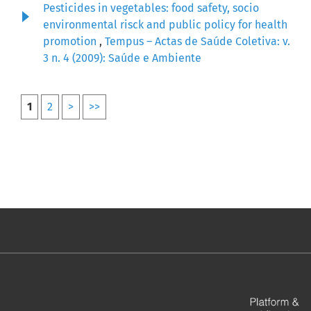
Pesticides in vegetables: food safety, socio
environmental risck and public policy for health
promotion
,
Tempus – Actas de Saúde Coletiva: v.
3 n. 4 (2009): Saúde e Ambiente
1
2
>
>>