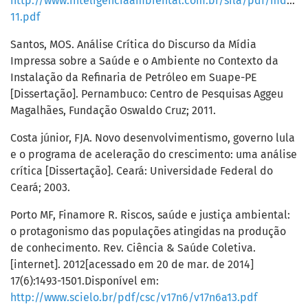
http://www.inteligenciaambiental.com.br/sila/pdf/mdece
11.pdf
Santos, MOS. Análise Crítica do Discurso da Mídia
Impressa sobre a Saúde e o Ambiente no Contexto da
Instalação da Refinaria de Petróleo em Suape-PE
[Dissertação]. Pernambuco: Centro de Pesquisas Aggeu
Magalhães, Fundação Oswaldo Cruz; 2011.
Costa júnior, FJA. Novo desenvolvimentismo, governo lula
e o programa de aceleração do crescimento: uma análise
crítica [Dissertação]. Ceará: Universidade Federal do
Ceará; 2003.
Porto MF, Finamore R. Riscos, saúde e justiça ambiental:
o protagonismo das populações atingidas na produção
de conhecimento. Rev. Ciência & Saúde Coletiva.
[internet]. 2012[acessado em 20 de mar. de 2014]
17(6):1493-1501.Disponível em:
http://www.scielo.br/pdf/csc/v17n6/v17n6a13.pdf