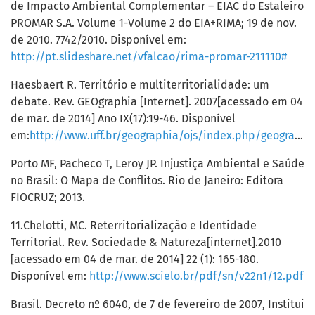
de Impacto Ambiental Complementar – EIAC do Estaleiro
PROMAR S.A. Volume 1-Volume 2 do EIA+RIMA; 19 de nov.
de 2010. 7742/2010. Disponível em:
http://pt.slideshare.net/vfalcao/rima-promar-211110#
Haesbaert R. Território e multiterritorialidade: um
debate. Rev. GEOgraphia [Internet]. 2007[acessado em 04
de mar. de 2014] Ano IX(17):19-46. Disponível
em:
http://www.uff.br/geographia/ojs/index.php/geographia/article/view/213/205
Porto MF, Pacheco T, Leroy JP. Injustiça Ambiental e Saúde
no Brasil: O Mapa de Conflitos. Rio de Janeiro: Editora
FIOCRUZ; 2013.
11.Chelotti, MC. Reterritorialização e Identidade
Territorial. Rev. Sociedade & Natureza[internet].2010
[acessado em 04 de mar. de 2014] 22 (1): 165-180.
Disponível em:
http://www.scielo.br/pdf/sn/v22n1/12.pdf
Brasil. Decreto nº 6040, de 7 de fevereiro de 2007, Institui