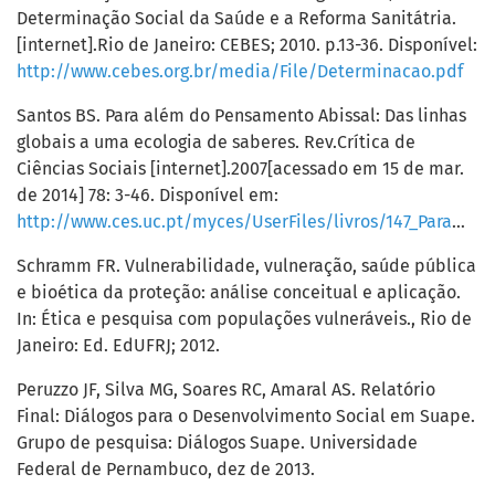
Determinação Social da Saúde e a Reforma Sanitátria.
[internet].Rio de Janeiro: CEBES; 2010. p.13-36. Disponível:
http://www.cebes.org.br/media/File/Determinacao.pdf
Santos BS. Para além do Pensamento Abissal: Das linhas
globais a uma ecologia de saberes. Rev.Crítica de
Ciências Sociais [internet].2007[acessado em 15 de mar.
de 2014] 78: 3-46. Disponível em:
http://www.ces.uc.pt/myces/UserFiles/livros/147_Para%20alem%20do%20pensamento%20abissal_RCCS78.pdf
Schramm FR. Vulnerabilidade, vulneração, saúde pública
e bioética da proteção: análise conceitual e aplicação.
In: Ética e pesquisa com populações vulneráveis., Rio de
Janeiro: Ed. EdUFRJ; 2012.
Peruzzo JF, Silva MG, Soares RC, Amaral AS. Relatório
Final: Diálogos para o Desenvolvimento Social em Suape.
Grupo de pesquisa: Diálogos Suape. Universidade
Federal de Pernambuco, dez de 2013.