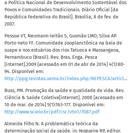
a Política Nacional de Desenvolvimento Sustentável dos
Povos e Comunidades Tradicionais. Diário Oficial [da
República Federativa do Brasil]. Brasília, 8 de fev. de
2007.
Pessoa VT, Neumann-leitão S, Gusmão LMO, Silva AP.
Porto-neto FF. Comunidade zooplanctônica na baía de
suape e nos estuários dos rios Tatuoca e Massangana,
Pernambuco (Brasil). Rev. Bras. Enga. Pesca
[internet].2009 [acessado em 01 de abr de 2014] 4(1):80-
94. Disponível em:
http://ppg.revistas.uema.br/index.php/REPESCA/article/viewFile/132/121
Buss, PM. Promoção da saúde e qualidade de vida. Rev.
Ciência & Saúde Coletiva[internet]. 2000 [acessado em
10 de mar. de 2014] 5(1):163-177. Disponível em:
http://www.scielo.br/pdf/csc/v5n1/7087.pdf
Almeida Filho N. A problemática teórica da
determinação social da saúde. in: Nogueira RP, editor.