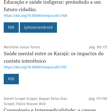
Educação e saúde indígena: preâmbulo a um
futuro cidadão.
https://doi.org/10.18569/tempus.v6i1.1106
PDF
iphone/android
Maristela Sousa Torres
pág. 165-172
Saúde mental entre os Karajá: os impactos do
contato interétnico
https://doi.org/10.18569/tempus.v6i1.1107
PDF
Daniel Scopel Scopel, Raquel Paiva Dias-
pag. 173-190
Scopel, Flávio Braune Wiik
Cosmologia e Intermedicalidade: o campo