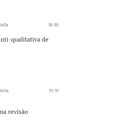
tella
18-30
ti-qualitativa de
ieira
31-51
uma revisão