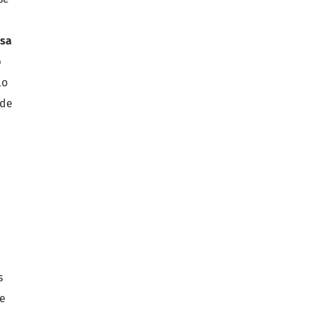
sa
o
lo
 de
s
de